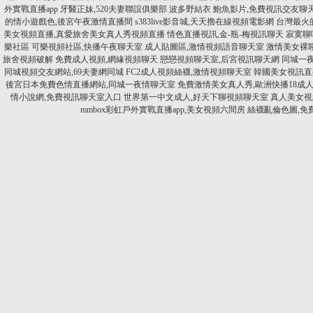
外實戰直播app
牙醫正妹,520夫妻聯誼俱樂部
波多野結衣 鮑魚影片,免費視訊交友聊
的情小遊戲色,後宮午夜激情直播間
s383live影音城,天天擼在線視頻電影網
台灣最火的
美女視頻直播,真愛旅舍美女真人秀視頻直播
情色直播視訊,金-瓶-梅視訊聊天
寂寞聊
樂社區
可樂視頻社區,快播午夜聊天室
成人貼圖區,激情視頻語音聊天室
激情美女裸
旅舍視頻破解
免費成人視頻,網緣視頻聊天
戀戀視頻聊天室,后宮視訊聊天網
同城一夜
同城視頻交友網站,69夫妻網同城
FC2成人視頻絲襪,激情視頻聊天室
韓國美女視訊直
後宮日本免費色情直播網站,同城一夜情聊天室
免費激情美女真人秀,歐洲快播18成
情小說網,免費視訊聊天室入口
世界第一中文成人,好天下聊視頻聊天室
真人美女視頻
mmbox彩虹戶外實戰直播app,美女視頻六間房
絲襪亂倫色圖,免