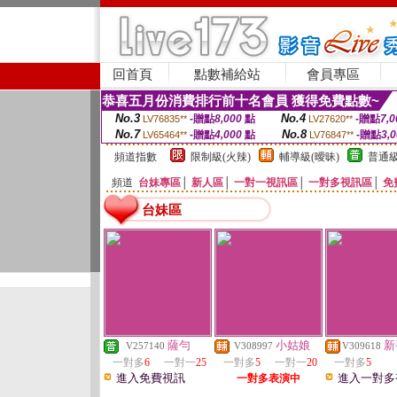
回首頁
點數補給站
會員專區
恭喜五月份消費排行前十名會員 獲得免費點數~
No.3
No.4
-贈點
8,000
點
-贈點
7,0
LV76835**
LV27620**
No.7
No.8
-贈點
4,000
點
-贈點
3,
LV65464**
LV76847**
頻道指數
限制級(火辣)
輔導級(曖昧)
普通級
頻道
台妹專區
│
新人區
│
一對一視訊區
│
一對多視訊區
│
免
台妹區
薩勻
小姑娘
新
V257140
V308997
V309618
一對多
6
一對一
25
一對多
5
一對一
20
一對多
5
進入免費視訊
進入一對多
一對多表演中