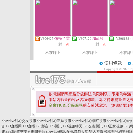
像極了雲
NiniM
小
V306427
V307129
V306138
一對一
20
一對一
20
一
不在線上
不在線上
不在線
使用條款
Copyright © 2026 
依'電腦網際網路分級辦法'為限制級，限定為年滿
1
本站內影音內容及各項條款。為防範未滿
18
歲之
金會TICRF分級服務
的安裝與設定。
(為還給愛護
showlive甜心交友視訊
showlive甜心正妹視訊
showlive甜心網紅視訊
showlive甜心app
台
173直播間
173直播
173影音
173視訊
173視訊聊天
173交友視訊
173正妹視訊
173
網,s383約炮交友直播間平台
showlive視訊直播,遊戲天堂 雙人遊戲
韓國視訊網主播線上