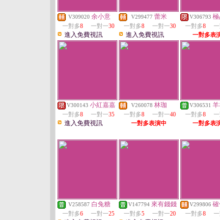
余小意
蕾米
極
V309020
V299477
V306793
一對多
8
一對一
30
一對多
8
一對一
30
一對多
8
一
進入免費視訊
進入免費視訊
一對多表
小紅嘉嘉
林珈
羊
V300143
V260078
V306531
一對多
8
一對一
35
一對多
8
一對一
40
一對多
8
一
進入免費視訊
一對多表演中
一對多表
白兔糖
來有錢錢
確
V258587
V147794
V299806
一對多
6
一對一
25
一對多
5
一對一
20
一對多
8
一